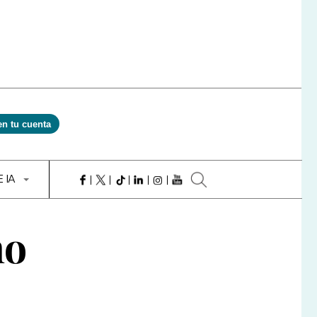
en tu cuenta
E IA
ño