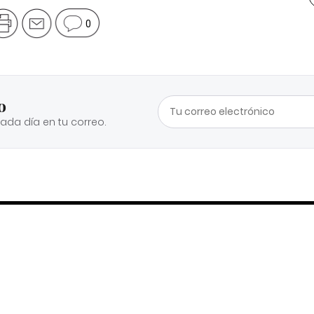
0
o
cada día en tu correo.