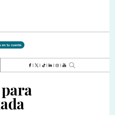
a en tu cuenta
 para
nada