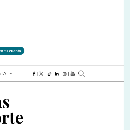
en tu cuenta
E IA
as
rte