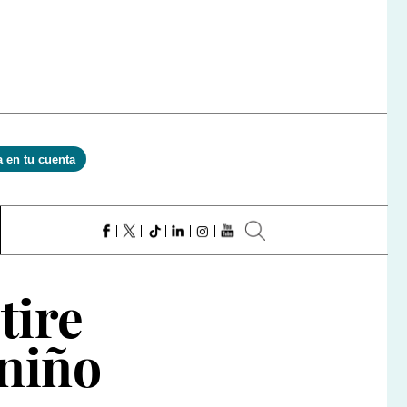
a en tu cuenta
tire
 niño