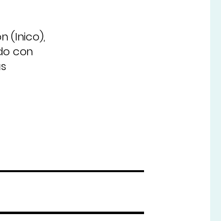
n (Inico),
ndo con
ás