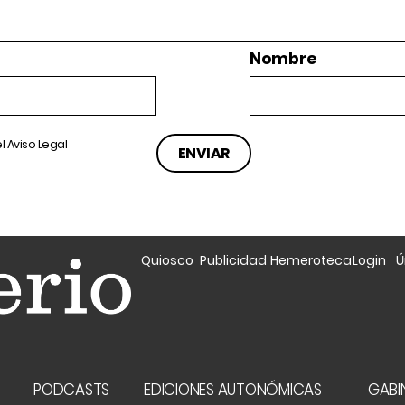
Nombre
el
Aviso Legal
Quiosco
Publicidad
Hemeroteca
Login
Ú
A
PODCASTS
EDICIONES AUTONÓMICAS
GABIN