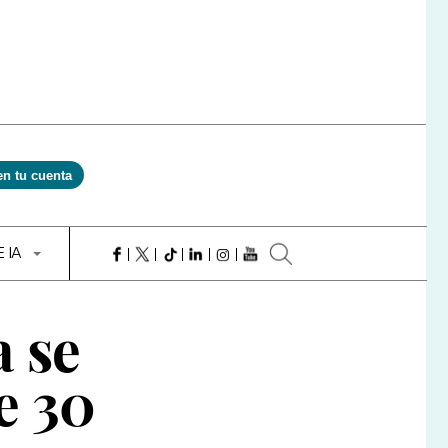
en tu cuenta
E IA
a se
e 30