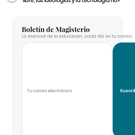
libre, las ideologías y la tecnología no»
Boletín de Magisterio
Lo esencial de la educación, cada día en tu correo.
Suscri