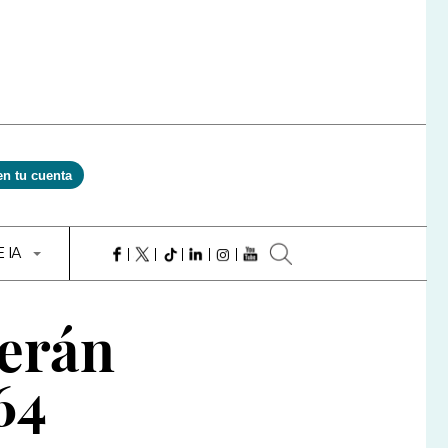
en tu cuenta
E IA
derán
64