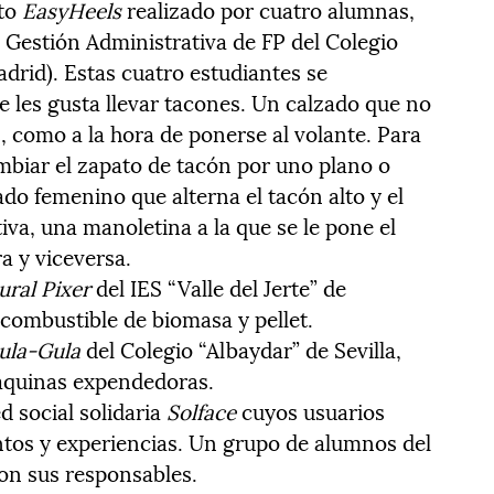
cto
EasyHeels
realizado por cuatro alumnas,
de Gestión Administrativa de FP del Colegio
drid). Estas cuatro estudiantes se
e les gusta llevar tacones. Un calzado que no
, como a la hora de ponerse al volante. Para
ambiar el zapato de tacón por uno plano o
do femenino que alterna el tacón alto y el
iva, una manoletina a la que se le pone el
a y viceversa.
ural Pixer
del IES “Valle del Jerte” de
 combustible de biomasa y pellet.
ula-Gula
del Colegio “Albaydar” de Sevilla,
áquinas expendedoras.
d social solidaria
Solface
cuyos usuarios
tos y experiencias. Un grupo de alumnos del
on sus responsables.