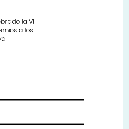
brado la VI
emios a los
va