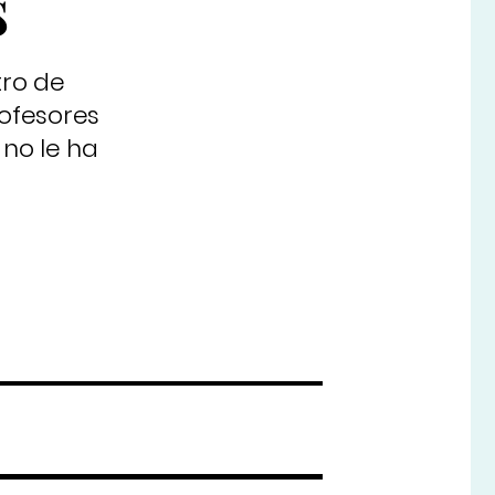
s
tro de
ofesores
no le ha