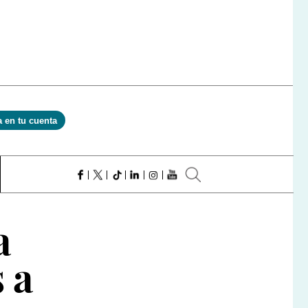
a en tu cuenta
a
 a