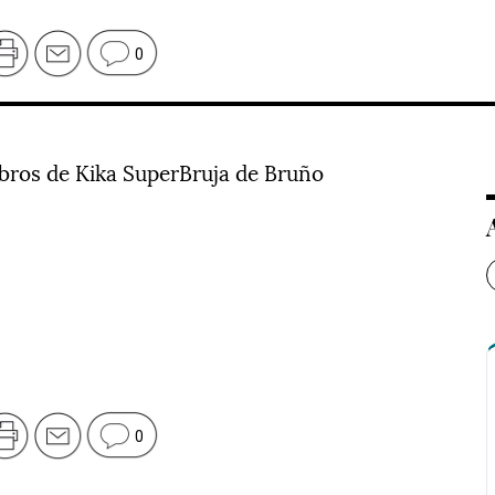
0
libros de Kika SuperBruja de Bruño
0