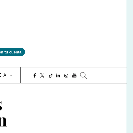
en tu cuenta
E IA
s
n