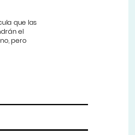
cula que las
ndrán el
ino, pero