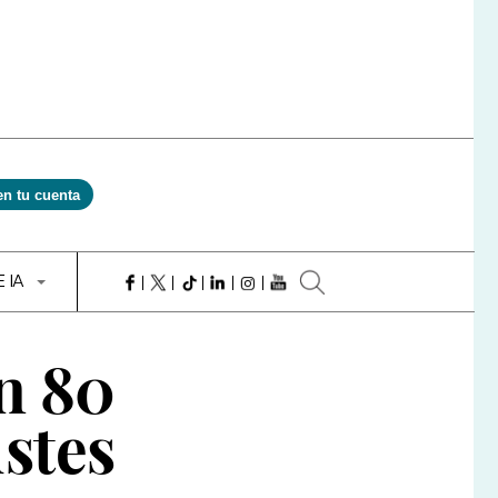
en tu cuenta
E IA
n 80
ustes