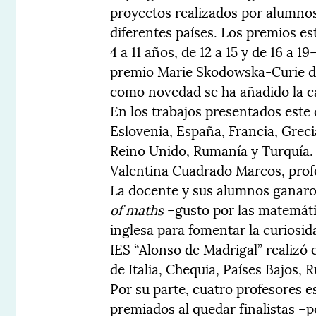
proyectos realizados por alumno
diferentes países. Los premios es
4 a 11 años, de 12 a 15 y de 16 a 1
premio Marie Skodowska-Curie de
como novedad se ha añadido la c
En los trabajos presentados este
Eslovenia, España, Francia, Grecia
Reino Unido, Rumanía y Turquía.
Valentina Cuadrado Marcos, profe
La docente y sus alumnos ganaron
of maths
–gusto por las matemáti
inglesa para fomentar la curiosid
IES “Alonso de Madrigal” realizó
de Italia, Chequia, Países Bajos, 
Por su parte, cuatro profesores 
premiados al quedar finalistas –p