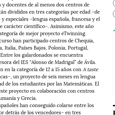
s y docentes de al menos dos centros de
tán divididos en tres categorías por edad –de
9– y especiales –lengua española, francesa y el
 carácter científico–. Asimismo, este año
ategoría de mejor proyecto eTwinning.
 curso han participado centros de Chequia,
, Italia, Países Bajos, Polonia, Portugal,
 Entre los galardonados se encuentra
sora del IES “Alonso de Madrigal” de Ávila.
 en la categoría de 12 a 15 años con
A taste
cas–, un proyecto de seis meses en lengua
ad de los estudiantes por las Matemáticas. El
 este proyecto en colaboración con centros
Rumanía y Grecia.
españoles han conseguido colarse entre los
or detrás de los vencedores– en tres