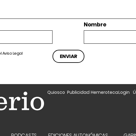
Nombre
el
Aviso Legal
Quiosco
Publicidad
Hemeroteca
Login
Ú
A
PODCASTS
EDICIONES AUTONÓMICAS
GABIN