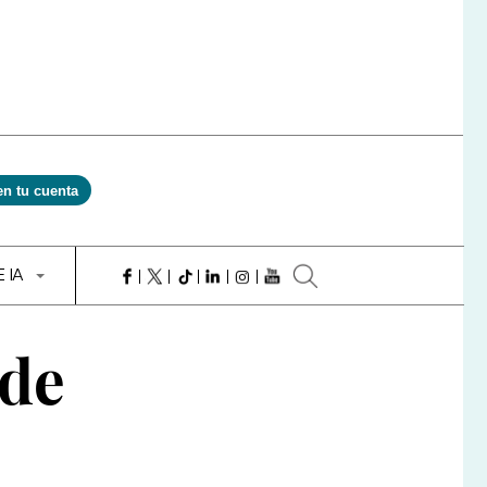
en tu cuenta
E IA
 de