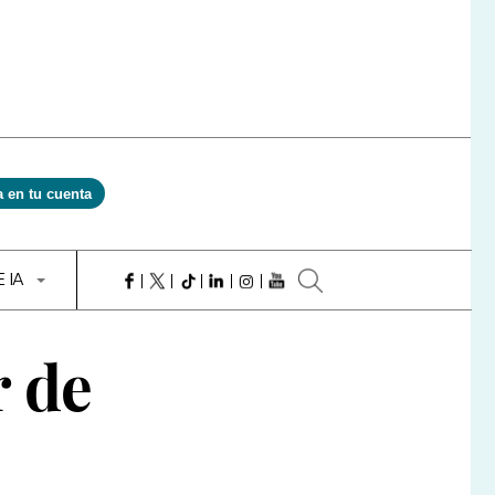
a en tu cuenta
E IA
r de