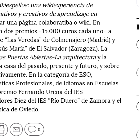
kiespellos: una wikiexperiencia de
ativos y creativos de aprendizaje en
lar una página colaboratiba o wiki. En
n dos premios –15.000 euros cada uno– a
e “Las Veredas” de Colmenajero (Madrid) y
sús María” de El Salvador (Zaragoza). La
as Puertas Abiertas-La arquitectura
y la
la casa del pasado, presente y futuro, y sobre
ectivamente. En la categoría de ESO,
sticas Profesionales, de Idiomas en Escuelas
n premio Fernando Ureña del IES
lores Díez del IES “Río Duero” de Zamora y el
sica de Oviedo.
0