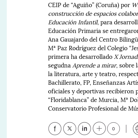
CEIP de “Aguiño” (Coruña) por
Wi
construcción de espacios colabor
Educación Infantil
, para desarrol
Educación Primaria se entregaro
Ana Gauajardo del Centro Bilingü
Mª Paz Rodríguez del Colegio “Je
primera ha desarrollado
X Jornad
segudna
Aprende a mirar
, sobre 
la literatura, arte y teatro, resp
Bachillerato, FP, Enseñanzas Artí
oficiales y deportivas recibiero
“Floridablanca” de Murcia, Mª Do
Conservatorio Profesional de Mú
0