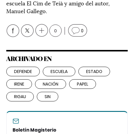
escuela El Cim de Teià y amigo del autor,
Manuel Gallego.
0
0
ARCHIVADO EN
DEFIENDE
ESCUELA
ESTADO
IRENE
NACIÓN
PAPEL
RIGAU
SIN
Boletín Magisterio