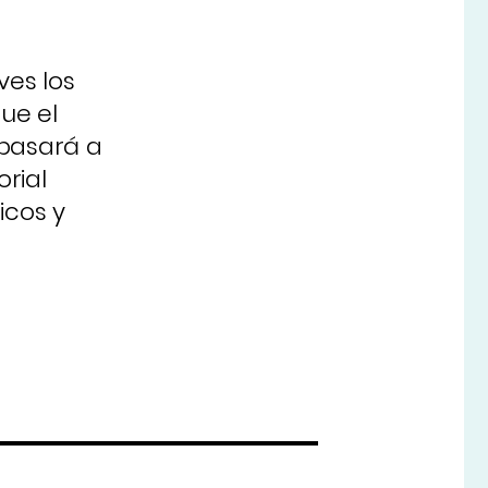
ves los
ue el
 pasará a
rial
icos y