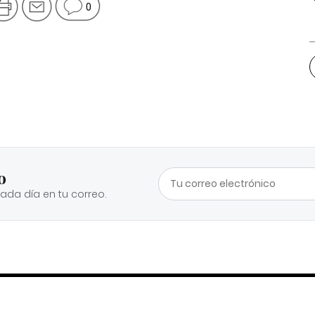
0
o
cada día en tu correo.