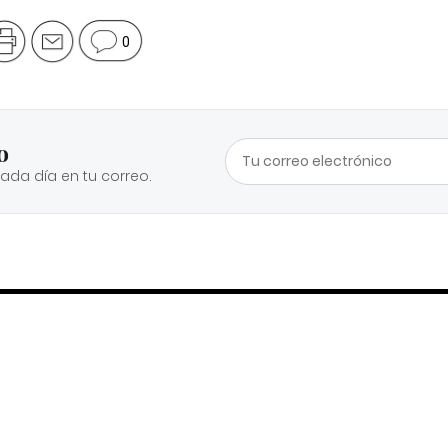
0
o
cada día en tu correo.