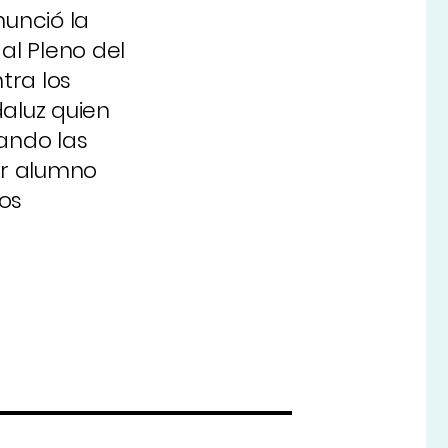
nunció la
al Pleno del
tra los
daluz quien
lando las
or alumno
os