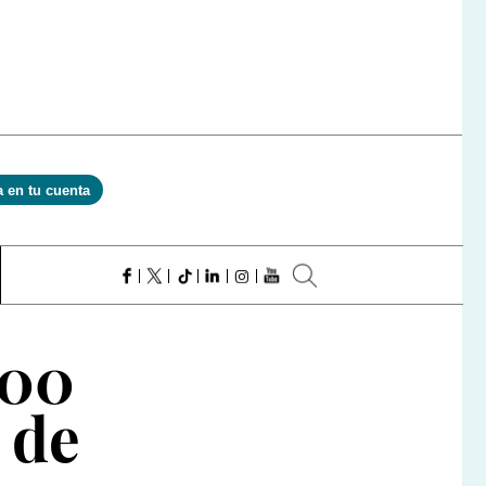
a en tu cuenta
000
 de