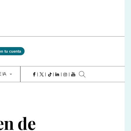
en tu cuenta
E IA
en de