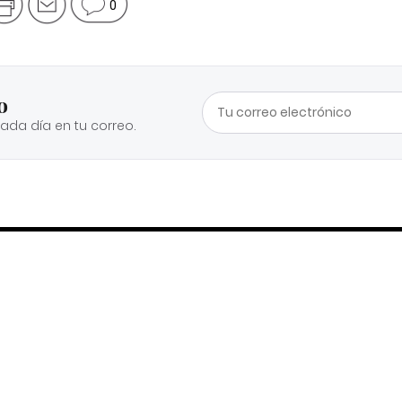
0
o
cada día en tu correo.