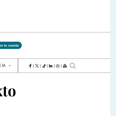
en tu cuenta
E IA
xto