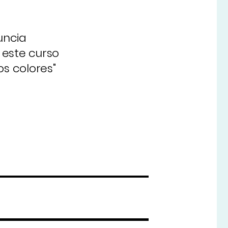
uncia
 este curso
os colores"