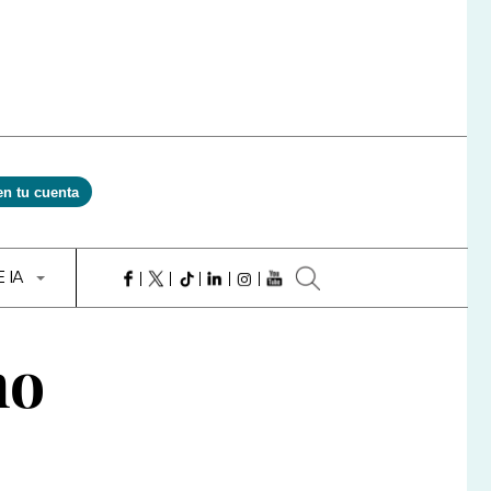
en tu cuenta
E IA
mo