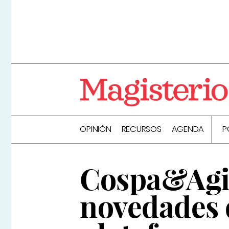
OPINIÓN
RECURSOS
AGENDA
P
Cospa&Agil
novedades d