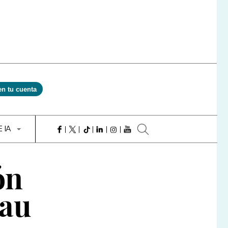
en tu cuenta
E IA
ón
gau