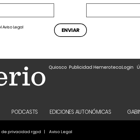
el
Aviso Legal
Quiosco
Publicidad
Hemeroteca
Login
Ú
A
PODCASTS
EDICIONES AUTONÓMICAS
GABIN
a de privacidad rgpd
Aviso Legal