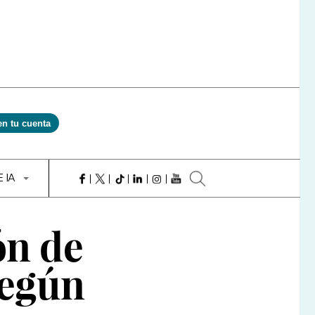
en tu cuenta
E IA
ón de
según