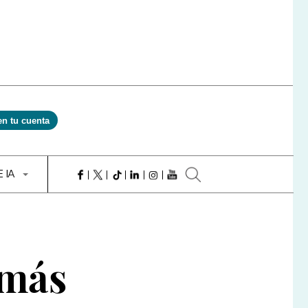
en tu cuenta
E IA
 más