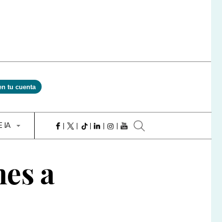
en tu cuenta
E IA
nes a