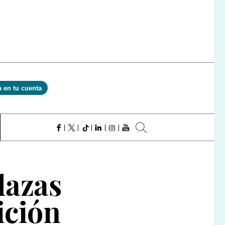
a en tu cuenta
lazas
ición