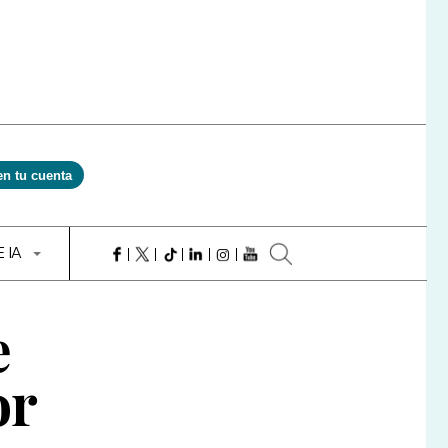
en tu cuenta
E IA
e
or