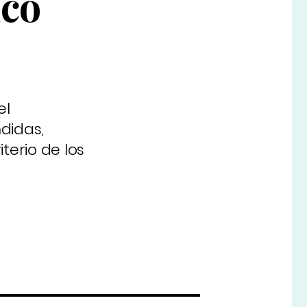
nco
a
el
didas,
terio de los