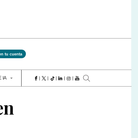
en tu cuenta
E IA
en