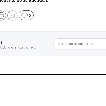
0
o
cada día en tu correo.