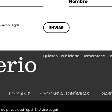
Nombre
el
Aviso Legal
Quiosco
Publicidad
Hemeroteca
L
A
PODCASTS
EDICIONES AUTONÓMICAS
GABIN
a de privacidad rgpd
Aviso Legal