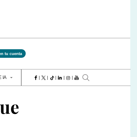
en tu cuenta
E IA
que