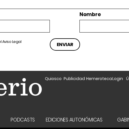
Nombre
el
Aviso Legal
Quiosco
Publicidad
Hemeroteca
Login
Ú
A
PODCASTS
EDICIONES AUTONÓMICAS
GABIN