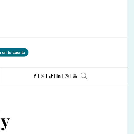
a en tu cuenta
a
 y