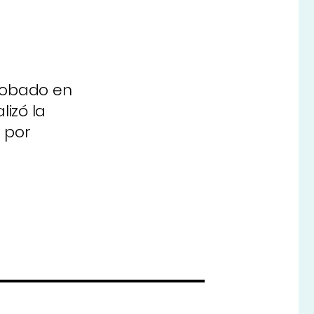
probado en
izó la
 por