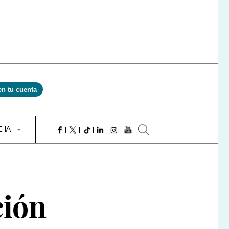
en tu cuenta
E IA
ción