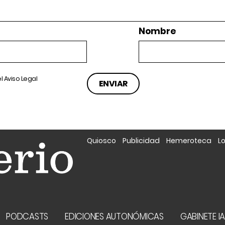
Nombre
el
Aviso Legal
Quiosco
Publicidad
Hemeroteca
L
PODCASTS
EDICIONES AUTONÓMICAS
GABINETE I