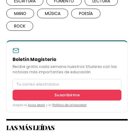
ESCRITURA
FOMENTO
LECTURA
MANO
MÚSICA
POESÍA
ROCK
Boletín Magisterio
Recibe gratis cada semana nuestros titulares con las
noticias más importantes de educación
Suscribirme
Acepto el
Aviso legal
y la
Política de privacidad
LAS MÁS LEÍDAS