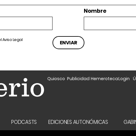
Nombre
el
Aviso Legal
Quiosco
Publicidad
Hemeroteca
Login
Ú
A
PODCASTS
EDICIONES AUTONÓMICAS
GABIN