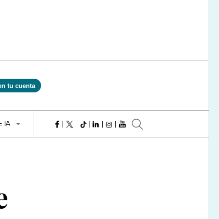
en tu cuenta
E IA
e