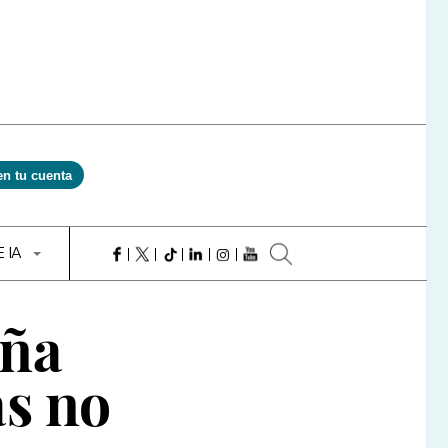
en tu cuenta
E IA
uña
as no