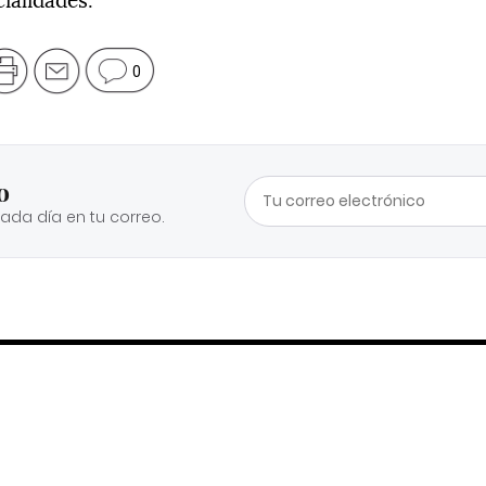
0
o
cada día en tu correo.