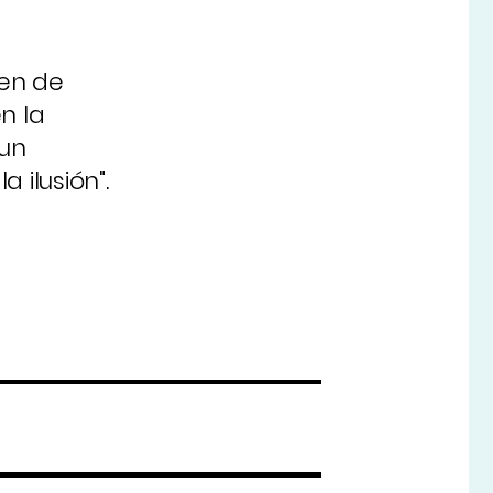
den de
n la
 un
 ilusión".