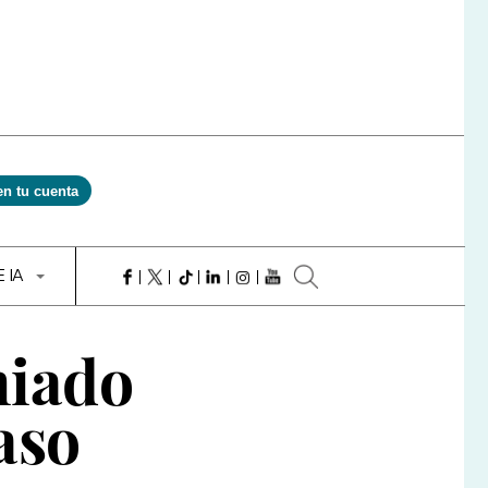
en tu cuenta
E IA
miado
aso