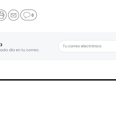
0
o
cada día en tu correo.