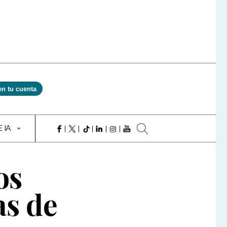
en tu cuenta
E IA
os
as de