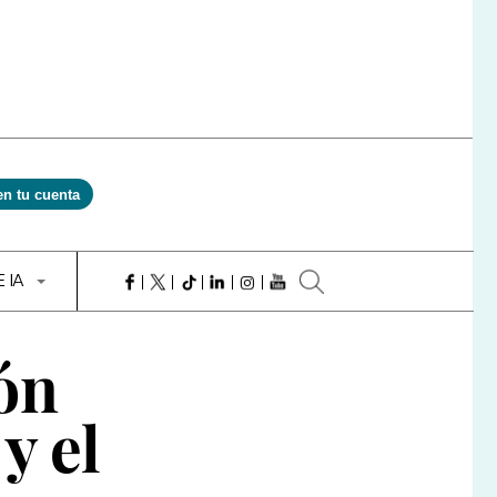
en tu cuenta
E IA
ón
y el