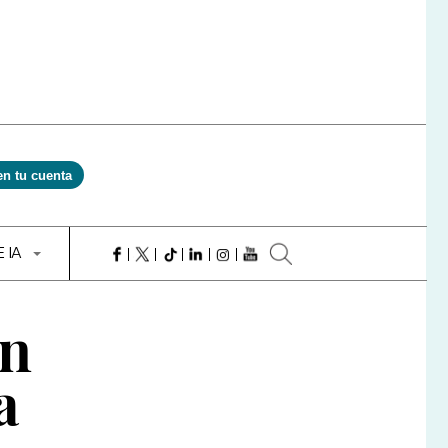
en tu cuenta
E IA
ón
a