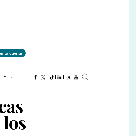
en tu cuenta
E IA
cas
 los