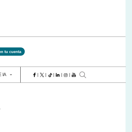
en tu cuenta
E IA
a