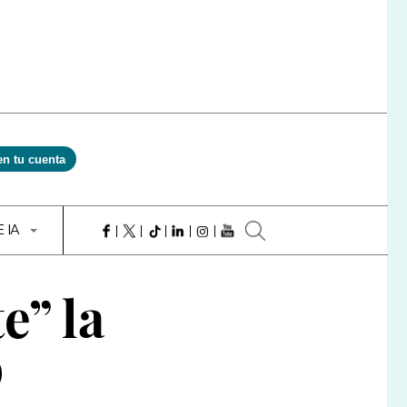
en tu cuenta
E IA
e” la
o