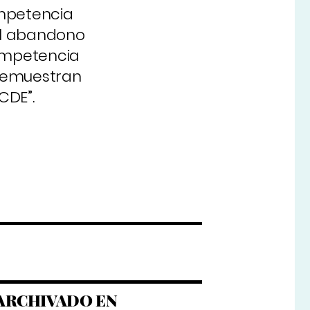
ompetencia
el abandono
competencia
 demuestran
CDE”.
ARCHIVADO EN