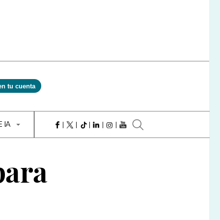
en tu cuenta
E IA
para