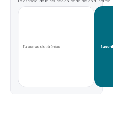
Lo esencial de la educación, cada día en tu correo.
Suscri